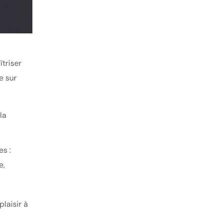
triser
e sur
la
s :
e,
laisir à