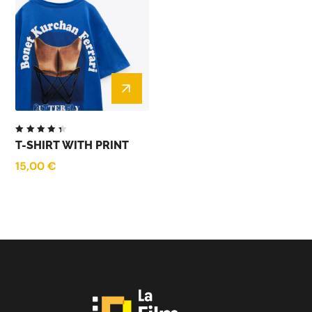
Note
T-SHIRT WITH PRINT
4.50
sur 5
15,00
€