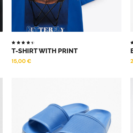
Note
T-SHIRT WITH PRINT
4.50
sur 5
15,00
€