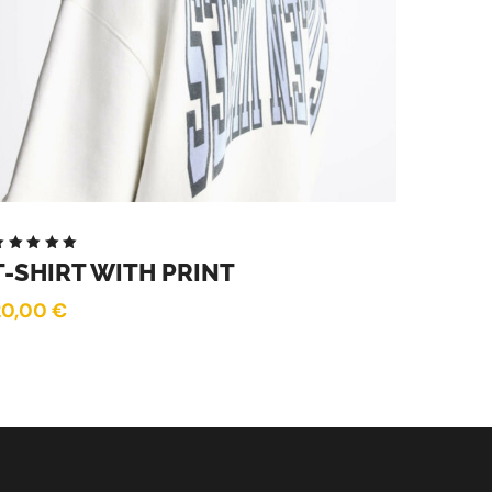
Note
T-SHIRT WITH PRINT
.00
sur
5
20,00
€