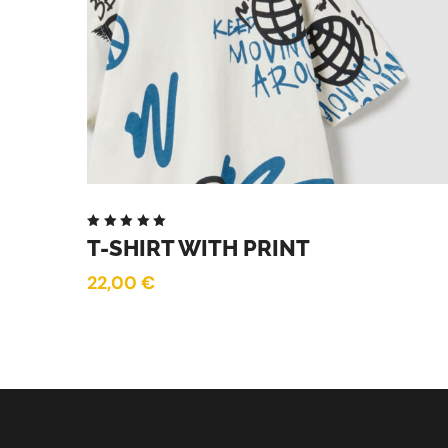
Note
T-SHIRT WITH PRINT
5.00
sur
5
22,00
€