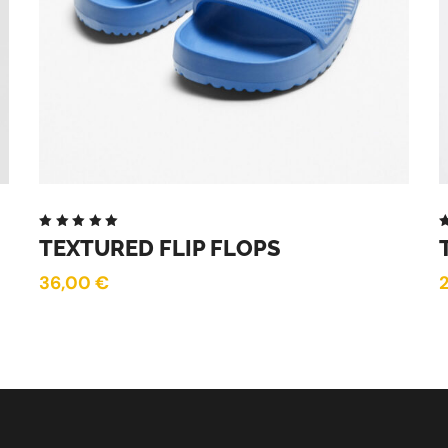
Note
TEXTURED FLIP FLOPS
5.00
sur
5
5
36,00
€