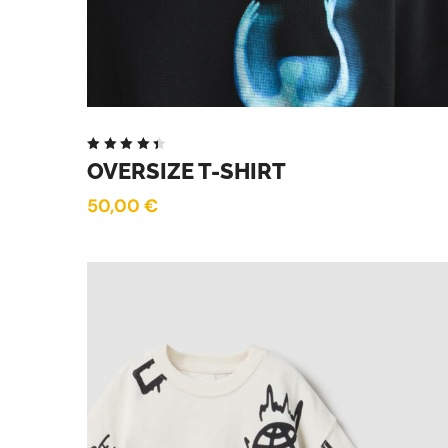
Note
OVERSIZE T-SHIRT
4.50
sur 5
50,00
€