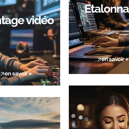
Etalonn
tage vidéo
en savoir +
en savoir +