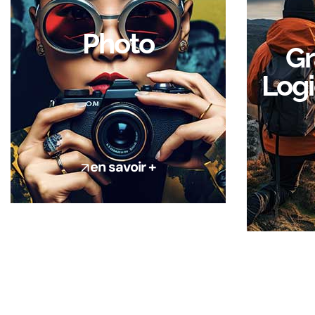
Photo
Gr
Logi
en savoir +