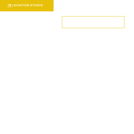
LOCATION STUDIO
Tél. : 05 64 72 25 00
FORMATIONS À VENIR
CONTACT