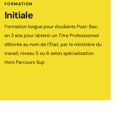
POUR QUI ?
FORMATION
Les 18-25 ans détenteurs du Baccalauréat,
Initiale
souhaitant se former aux métiers du cinéma,
Formation longue pour étudiants Post-Bac,
(réalisateur, monteur, chef opérateur …). et
en 3 ans pour obtenir un Titre Professionnel
plus largement de la vidéo.
délivrée au nom de l’État, par le ministère du
COMMENT ?
travail, niveau 5 ou 6 selon spécialisation.
Sur dossier et sur entretien.
Hors Parcours Sup