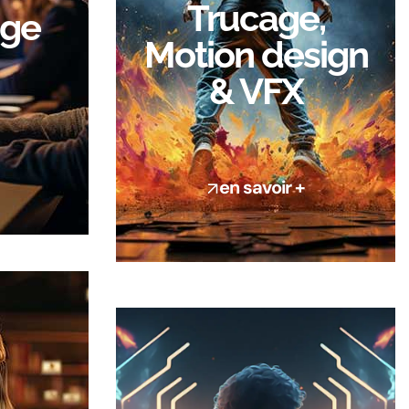
Trucage,
age
Motion design
& VFX
en savoir +