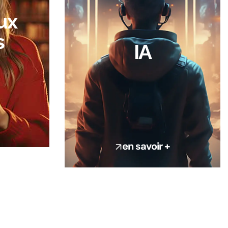
ux
s
IA
en savoir +