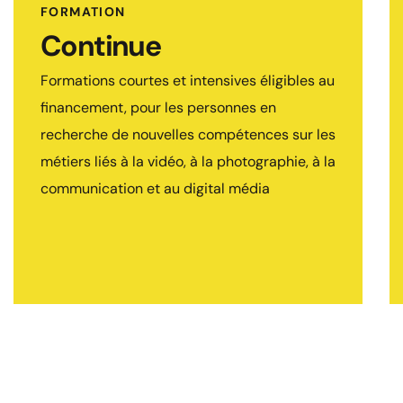
communication, les Community managers,
FORMATION
les demandeurs d’emploi, les personnes en
Continue
reconversion, et plus généralement les
Formations courtes et intensives éligibles au
passionnés des métiers de l’image.
financement, pour les personnes en
COMMENT ?
recherche de nouvelles compétences sur les
Financées par votre opérateur de
métiers liés à la vidéo, à la photographie, à la
compétences, les fonds de formation
communication et au digital média
correspondant à votre activité, France
travail, etc …. Ou en auto-financement avec
des facilités de paiement